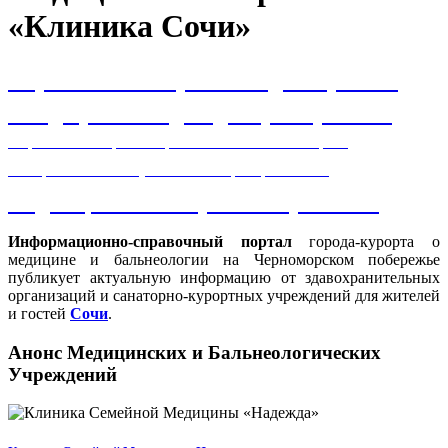
«Клиника Сочи»
Карпаков Валерий Владимирович
Болдырева Надежда Григорьевна
Первичный приём врача высшей категории
аллерголога иммунолога инфекциониста
Каданцева Екатерина Сергеевна
Информационно-справочный портал
города-курорта о
медицине и бальнеологии на Черноморском побережье
публикует актуальную информацию от здавохранительных
организаций и санаторно-курортных учреждений для жителей
и гостей
Сочи
.
Анонс Медицинских и Бальнеологических
Учреждений