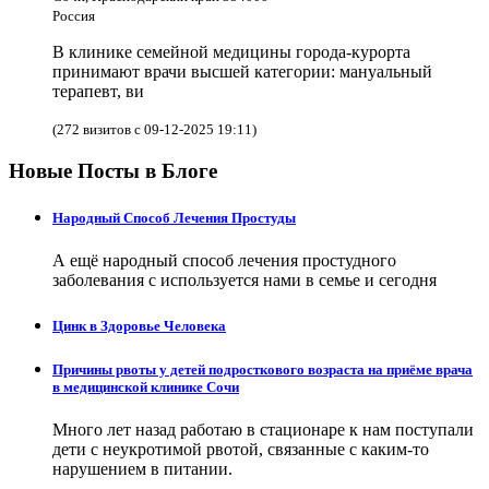
Россия
В клинике семейной медицины города-курорта
принимают врачи высшей категории: мануальный
терапевт, ви
(272 визитов с 09-12-2025 19:11)
Новые Посты в Блоге
Народный Способ Лечения Простуды
А ещё народный способ лечения простудного
заболевания с используется нами в семье и сегодня
Цинк в Здоровье Человека
Причины рвоты у детей подросткового возраста на приёме врача
в медицинской клинике Сочи
Много лет назад работаю в стационаре к нам поступали
дети с неукротимой рвотой, связанные с каким-то
нарушением в питании.