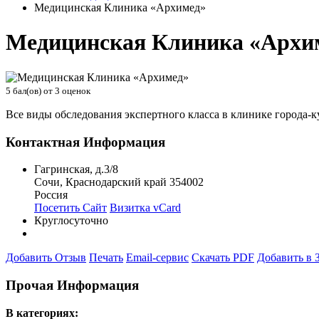
Медицинская Клиника «Архимед»
Медицинская Клиника «Архи
5
бал(ов) от
3
оценок
Все виды обследования экспертного класса в клинике города-
Контактная Информация
Гагринская, д.3/8
Сочи
,
Краснодарский край
354002
Россия
Посетить Сайт
Визитка vCard
Круглосуточно
Добавить Отзыв
Печать
Email-сервис
Скачать PDF
Добавить в 
Прочая Информация
В категориях: