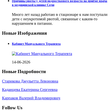
Причины рвоты у детей подросткового возраста на приёме врача
в медицинской клинике Сочи
Много лет назад работаю в стационаре к нам поступали
дети с неукротимой рвотой, связанные с каким-то
нарушением в питании.
Новые Изображения
Кабинет Мануального Терапевта
14-06-2026
Новые Подробности
Старикова Джульетта Левоновна
Каданцева Екатерина Сергеевна
Карпаков Валерий Владимирович
Follow Us